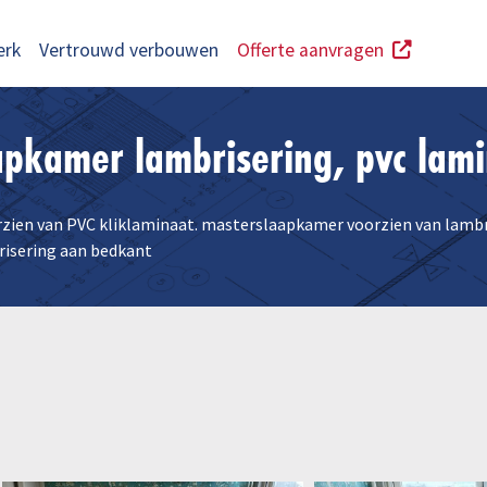
erk
Vertrouwd verbouwen
Offerte aanvragen
apkamer lambrisering, pvc lami
rzien van PVC kliklaminaat. masterslaapkamer voorzien van lambr
risering aan bedkant