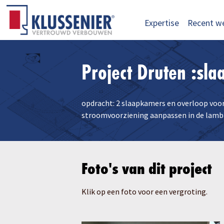
Expertise
Recent w
Project Druten :sla
opdracht: 2 slaapkamers en overloop voo
stroomvoorziening aanpassen in de lamb
Foto's van dit project
Klik op een foto voor een vergroting.