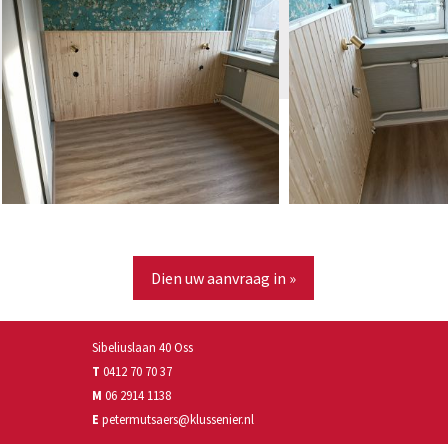
Dien uw aanvraag in »
Sibeliuslaan 40 Oss
T
0412 70 70 37
M
06 2914 1138
E
petermutsaers@klussenier.nl